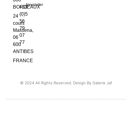
Newsletter
BORDEAUX
+33
(0)5
24
56
cours
79
Massena,
07
06
77
600
ANTIBES
FRANCE
© 2024 All Rights Reserved. Design By Galerie Jaf