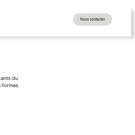
Nous contacter
tants du
s formes