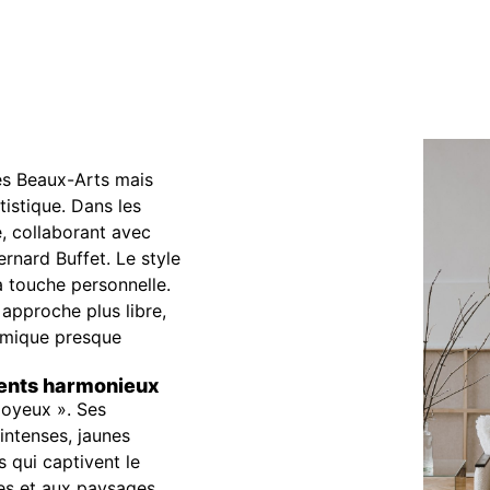
des Beaux-Arts mais
istique. Dans les
e, collaborant avec
rnard Buffet. Le style
a touche personnelle.
 approche plus libre,
namique presque
gments harmonieux
joyeux ». Ses
intenses, jaunes
 qui captivent le
tes et aux paysages