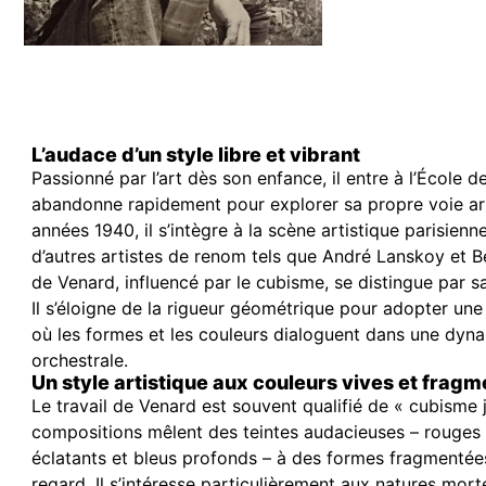
L’audace d’un style libre et vibrant
Passionné par l’art dès son enfance, il entre à l’École 
abandonne rapidement pour explorer sa propre voie art
années 1940, il s’intègre à la scène artistique parisienn
d’autres artistes de renom tels que André Lanskoy et Be
de Venard, influencé par le cubisme, se distingue par s
Il s’éloigne de la rigueur géométrique pour adopter une
où les formes et les couleurs dialoguent dans une dy
orchestrale.
Un style artistique aux couleurs vives et fra
Le travail de Venard est souvent qualifié de « cubisme 
compositions mêlent des teintes audacieuses – rouges 
éclatants et bleus profonds – à des formes fragmentées
regard. Il s’intéresse particulièrement aux natures mor