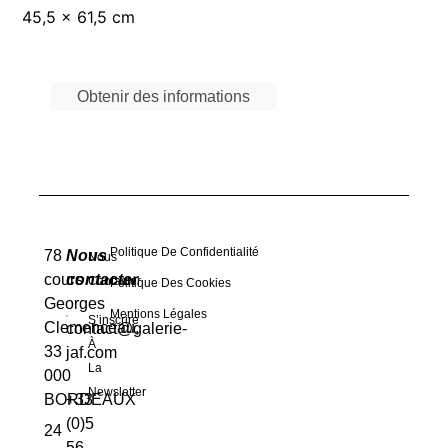
45,5 x 61,5 cm
Obtenir des informations
Politique De Confidentialité
78
Nous
Nous
cours
contacter
Contacter
Politique Des Cookies
Georges
Mentions Légales
S’inscrire
Clemenceau,
contact@galerie-
À
33
jaf.com
La
000
Newsletter
BORDEAUX
+33
(0)5
24
56