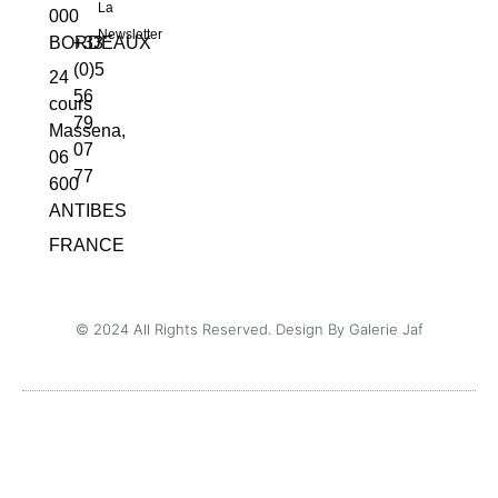
La
000
Newsletter
BORDEAUX
+33
(0)5
24
56
cours
79
Massena,
07
06
77
600
ANTIBES
FRANCE
© 2024 All Rights Reserved. Design By Galerie Jaf